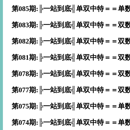
第085期:╠一站到底╣单双中特＝＝单
第083期:╠一站到底╣单双中特＝＝双
第082期:╠一站到底╣单双中特＝＝双
第081期:╠一站到底╣单双中特＝＝双
第078期:╠一站到底╣单双中特＝＝双
第077期:╠一站到底╣单双中特＝＝双
第075期:╠一站到底╣单双中特＝＝单
第074期:╠一站到底╣单双中特＝＝单