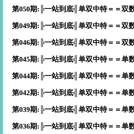
第050期:╠一站到底╣单双中特＝＝双
第049期:╠一站到底╣单双中特＝＝双
第046期:╠一站到底╣单双中特＝＝双
第045期:╠一站到底╣单双中特＝＝单
第044期:╠一站到底╣单双中特＝＝单
第042期:╠一站到底╣单双中特＝＝单
第039期:╠一站到底╣单双中特＝＝单
第036期:╠一站到底╣单双中特＝＝单