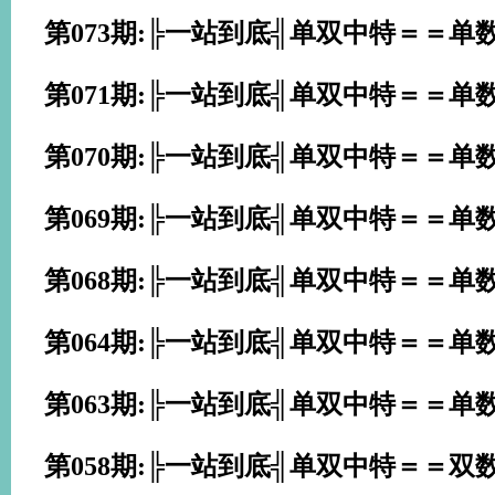
第073期:╠一站到底╣单双中特＝＝单
第071期:╠一站到底╣单双中特＝＝单
第070期:╠一站到底╣单双中特＝＝单
第069期:╠一站到底╣单双中特＝＝单
第068期:╠一站到底╣单双中特＝＝单
第064期:╠一站到底╣单双中特＝＝单
第063期:╠一站到底╣单双中特＝＝单
第058期:╠一站到底╣单双中特＝＝双