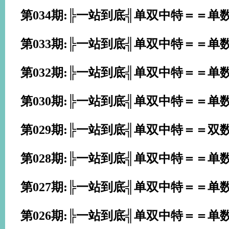
第034期:╠一站到底╣单双中特＝＝单
第033期:╠一站到底╣单双中特＝＝单
第032期:╠一站到底╣单双中特＝＝单
第030期:╠一站到底╣单双中特＝＝单
第029期:╠一站到底╣单双中特＝＝双
第028期:╠一站到底╣单双中特＝＝单
第027期:╠一站到底╣单双中特＝＝单
第026期:╠一站到底╣单双中特＝＝单