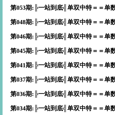
第053期:╠一站到底╣单双中特＝＝单
第048期:╠一站到底╣单双中特＝＝单
第046期:╠一站到底╣单双中特＝＝单
第045期:╠一站到底╣单双中特＝＝单
第041期:╠一站到底╣单双中特＝＝单
第037期:╠一站到底╣单双中特＝＝单
第036期:╠一站到底╣单双中特＝＝单
第034期:╠一站到底╣单双中特＝＝单