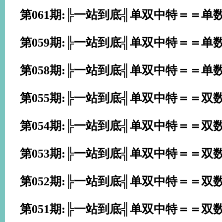
第061期:╠一站到底╣单双中特＝＝单
第059期:╠一站到底╣单双中特＝＝单
第058期:╠一站到底╣单双中特＝＝单
第055期:╠一站到底╣单双中特＝＝双
第054期:╠一站到底╣单双中特＝＝双
第053期:╠一站到底╣单双中特＝＝双
第052期:╠一站到底╣单双中特＝＝双
第051期:╠一站到底╣单双中特＝＝双