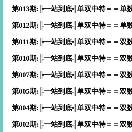
第013期:╠一站到底╣单双中特＝＝单
第012期:╠一站到底╣单双中特＝＝单
第011期:╠一站到底╣单双中特＝＝双
第010期:╠一站到底╣单双中特＝＝双
第007期:╠一站到底╣单双中特＝＝双
第005期:╠一站到底╣单双中特＝＝双
第004期:╠一站到底╣单双中特＝＝双
第002期:╠一站到底╣单双中特＝＝双