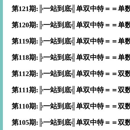
第121期:╠一站到底╣单双中特＝＝单
第120期:╠一站到底╣单双中特＝＝单
第119期:╠一站到底╣单双中特＝＝单
第118期:╠一站到底╣单双中特＝＝单
第112期:╠一站到底╣单双中特＝＝双
第111期:╠一站到底╣单双中特＝＝双
第110期:╠一站到底╣单双中特＝＝双
第105期:╠一站到底╣单双中特＝＝双