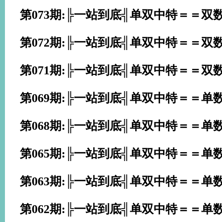
第073期:╠一站到底╣单双中特＝＝双
第072期:╠一站到底╣单双中特＝＝双
第071期:╠一站到底╣单双中特＝＝双
第069期:╠一站到底╣单双中特＝＝单
第068期:╠一站到底╣单双中特＝＝单
第065期:╠一站到底╣单双中特＝＝单
第063期:╠一站到底╣单双中特＝＝单
第062期:╠一站到底╣单双中特＝＝单