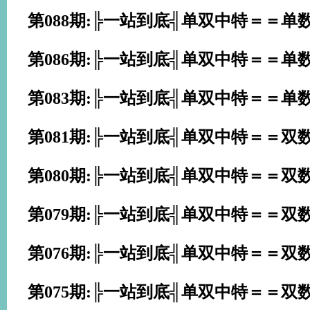
第088期:╠一站到底╣单双中特＝＝单
第086期:╠一站到底╣单双中特＝＝单
第083期:╠一站到底╣单双中特＝＝单
第081期:╠一站到底╣单双中特＝＝双
第080期:╠一站到底╣单双中特＝＝双
第079期:╠一站到底╣单双中特＝＝双
第076期:╠一站到底╣单双中特＝＝双
第075期:╠一站到底╣单双中特＝＝双