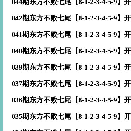
044期东方不败七尾【8-1-2-3-4-5-9】
开
042期东方不败七尾【8-1-2-3-4-5-9】
开
041期东方不败七尾【8-1-2-3-4-5-9】
开
040期东方不败七尾【8-1-2-3-4-5-9】
开
039期东方不败七尾【8-1-2-3-4-5-9】
开
037期东方不败七尾【8-1-2-3-4-5-9】
开
036期东方不败七尾【8-1-2-3-4-5-9】
开
035期东方不败七尾【8-1-2-3-4-5-9】
开