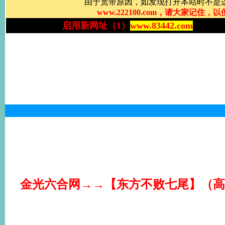
金光六合网→→【东方不败七尾】（高