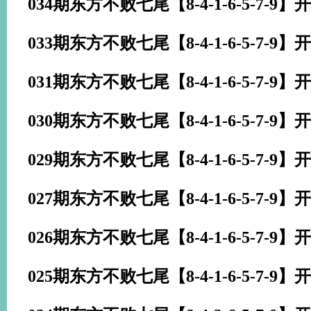
034期东方不败七尾【8-4-1-6-5-7-9】
开
033期东方不败七尾【8-4-1-6-5-7-9】
开
031期东方不败七尾【8-4-1-6-5-7-9】
开
030期东方不败七尾【8-4-1-6-5-7-9】
开
029期东方不败七尾【8-4-1-6-5-7-9】
开
027期东方不败七尾【8-4-1-6-5-7-9】
开
026期东方不败七尾【8-4-1-6-5-7-9】
开
025期东方不败七尾【8-4-1-6-5-7-9】
开