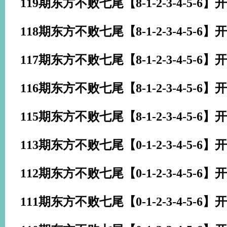
119期东方不败七尾【8-1-2-3-4-5-6】
开
118期东方不败七尾【8-1-2-3-4-5-6】
开
117期东方不败七尾【8-1-2-3-4-5-6】
开
116期东方不败七尾【8-1-2-3-4-5-6】
开
115期东方不败七尾【8-1-2-3-4-5-6】
开
113期东方不败七尾【0-1-2-3-4-5-6】
开
112期东方不败七尾【0-1-2-3-4-5-6】
开
111期东方不败七尾【0-1-2-3-4-5-6】
开