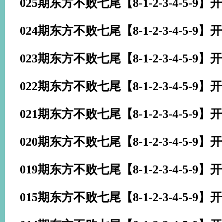
025期东方不败七尾【8-1-2-3-4-5-9】
开
024期东方不败七尾【8-1-2-3-4-5-9】
开
023期东方不败七尾【8-1-2-3-4-5-9】
开
022期东方不败七尾【8-1-2-3-4-5-9】
开
021期东方不败七尾【8-1-2-3-4-5-9】
开
020期东方不败七尾【8-1-2-3-4-5-9】
开
019期东方不败七尾【8-1-2-3-4-5-9】
开
015期东方不败七尾【8-1-2-3-4-5-9】
开