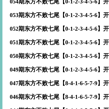
054期东方不败七尾【0-1-2-3-4-5-6】
开
053期东方不败七尾【0-1-2-3-4-5-6】
开
052期东方不败七尾【0-1-2-3-4-5-6】
开
051期东方不败七尾【0-1-2-3-4-5-6】
开
050期东方不败七尾【0-1-2-3-4-5-6】
开
049期东方不败七尾【0-1-2-3-4-5-6】
开
047期东方不败七尾【8-4-1-6-5-7-9】
开
046期东方不败七尾【8-4-1-6-5-7-9】
开