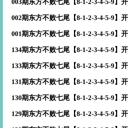
003期东方不败七尾【8-1-2-3-4-5-9】
开
002期东方不败七尾【8-1-2-3-4-5-9】
开
001期东方不败七尾【8-1-2-3-4-5-9】
开
134期东方不败七尾【8-1-2-3-4-5-9】
开
133期东方不败七尾【8-1-2-3-4-5-9】
开
131期东方不败七尾【8-1-2-3-4-5-9】
开
130期东方不败七尾【8-1-2-3-4-5-9】
开
129期东方不败七尾【8-1-2-3-4-5-9】
开