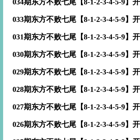
034期东方不败七尾【8-1-2-3-4-5-9】
开
033期东方不败七尾【8-1-2-3-4-5-9】
开
031期东方不败七尾【8-1-2-3-4-5-9】
开
030期东方不败七尾【8-1-2-3-4-5-9】
开
029期东方不败七尾【8-1-2-3-4-5-9】
开
028期东方不败七尾【8-1-2-3-4-5-9】
开
027期东方不败七尾【8-1-2-3-4-5-9】
开
026期东方不败七尾【8-1-2-3-4-5-9】
开