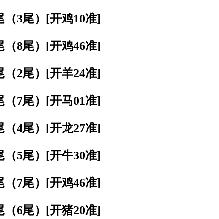
尾（3尾）[开
鸡10准]
尾（8尾）[开
鸡46准]
尾（2尾）[开
羊24准]
尾（7尾）[开
马01准]
尾（4尾）[开
龙27准]
尾（5尾）[开
牛30准]
尾（7尾）[开
鸡46准]
尾（6尾）[开
猪20准]