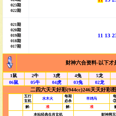
023期
022期
021期
020期
11 13 2
019期
018期
017期
财神六合资料-以下才是本
1鼠
2牛
3虎
4兔
5龙
06鼠
05牛
04虎
03兔
02龙
二四六天天好彩(944cc)246天天好
五行
每期
水木火
羊鸡马
玄机
必杀
解:
准
解:
准
本站经典生肖玄机
财神网无