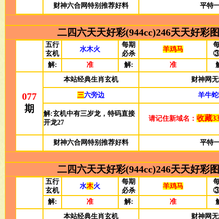
财神六合网特别推荐好料
平特
二四六天天好彩(944cc)246天天好
五行
每期
水木火
羊鸡马
玄机
必杀
解:
准
解:
准
本站经典生肖玄机
财神网无
077
三
六旁边
羊牛蛇
期
解:玄机中有三岁龙，特码直接
收藏33
请记住新域名：
开龙27
财神六合网特别推荐好料
平特
二四六天天好彩(944cc)246天天好
五行
每期
水
木
火
羊鸡马
玄机
必杀
解:
准
解:
准
本站经典生肖玄机
财神网无