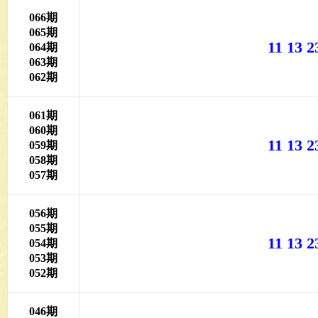
066期
065期
11 13 
064期
063期
062期
061期
060期
11 13 2
059期
058期
057期
056期
055期
11 13 2
054期
053期
052期
046期