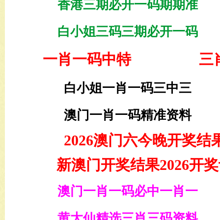
香港三期必开一码期期准
白小姐三码三期必开一码
一肖一码中特
三
白小姐一肖一码三中三
澳门一肖一码精准资料
2026澳门六今晚开奖结
新澳门开奖结果2026开奖
澳门一肖一码必中一肖一
黄大仙精选三肖三码资料